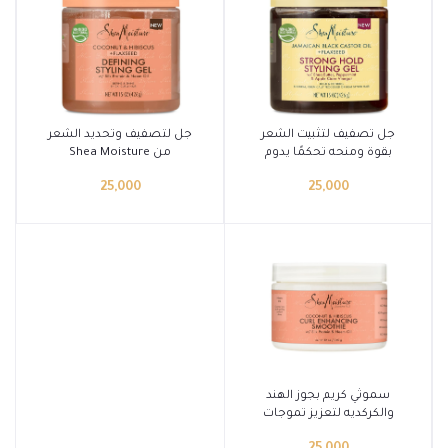
أضف إلى السلة
أضف إلى السلة
جل تصفيف لتثبيت الشعر
جل لتصفيف وتحديد الشعر
بقوة ومنحه تحكمًا يدوم
من Shea Moisture
طويلاً من Shea Moisture
25,000
25,000
أضف إلى السلة
سموثي كريم بجوز الهند
والكركديه لتعزيز تموجات
الشعر من Shea Moisture