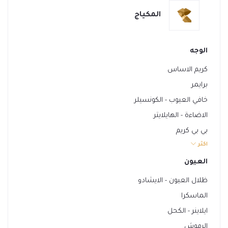
المكياج
الوجه
كريم الاساس
برايمر
خافي العيوب - الكونسيلر
الاضاءة - الهايلايتر
بي بي كريم
اكثر
الكونتور
بودرة الوجه
العيون
مثبت المكياج
ظلال العيون - الايشادو
مزيل المكياج
الماسكرا
احمر الخدود - البلاشر
ايلاينر - الكحل
الرموش