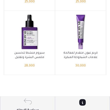
25,000
25,000
أضف إلى السلة
أضف إلى السلة
كريم عيون متقدم لمعالجة
سيروم منشط لتحسين
علامات الشيخوخة المبكرة
ملمس البشرة وتقليل
حول العينين من somebymi
علامات الشيخوخة من
28,000
30,000
somebymi