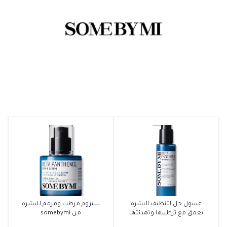
أضف إلى السلة
أضف إلى السلة
غسول جل لتنظيف البشرة
سيروم مرطب ومرمم للبشرة
بعمق مع ترطيبها وتهدئتها
من somebymi
من somebymi