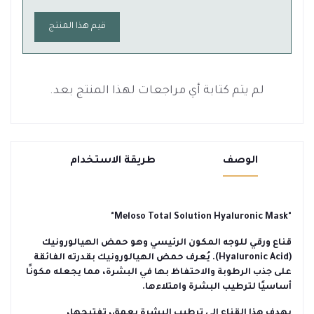
قيم هذا المنتج
لم يتم كتابة أي مراجعات لهذا المنتج بعد.
الوصف
طريقة الاستخدام
"Meloso Total Solution Hyaluronic Mask"
قناع ورقي للوجه المكون الرئيسي وهو حمض الهيالورونيك
(Hyaluronic Acid). يُعرف حمض الهيالورونيك بقدرته الفائقة
على جذب الرطوبة والاحتفاظ بها في البشرة، مما يجعله مكونًا
أساسيًا لترطيب البشرة وامتلاءها.
يهدف هذا القناع إلى ترطيب البشرة بعمق، تفتيحها،