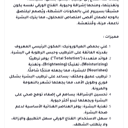
وتغذيتها، ومنحها إشراقة وحيوية. القناع الورقي نفسه يكون
مشبعًا بسيروم غني بالمكونات النشطة، ويُصمم ليلتصق
بالوجه لضمان أقصى امتصاص للمحلول، مما يترك البشرة
ناعمة، مرنة، ومُنتعشة.
مميزات :
غني بحمض الهيالورونيك: المكون الرئيسي المعروف
بقدرته الفائقة على الترطيب وحبس الرطوبة في البشرة.
فوائد متعددة ("Total Solution"): يوفر ترطيبًا
(Moisturizing)، تفتيحًا (Brightening)، وتغذية
(Nourishes) للبشرة، مما يجعله منتجًا شاملًا.
ترطيب عميق ومكثف: يساعد على ترطيب البشرة بشكل
فوري وطويل الأمد، مما يجعلها تشعر بالنعومة
والمرونة.
تحسين الإشراقة: يساهم في إضفاء توهج صحي على
البشرة ويجعلها تبدو أكثر حيوية.
تغذية البشرة: يوفر العناصر الغذائية الأساسية لدعم
صحة البشرة.
سهل الاستخدام: القناع الورقي سهل التطبيق والإزالة،
ولا يتطلب الشطف.