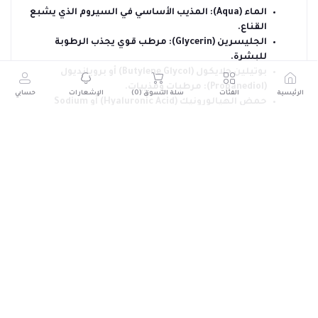
الماء (Aqua): المذيب الأساسي في السيروم الذي يشبع
القناع.
الجليسرين (Glycerin): مرطب قوي يجذب الرطوبة
للبشرة.
بوتيلين جلايكول (Butylene Glycol) أو بروبانديول
(Propanediol): مرطبات ومذيبات.
الرئيسية
الفئات
سلة التسوق (
0
)
الإشعارات
حسابي
حمض الهيالورونيك (Hyaluronic Acid) أو Sodium
Hyaluronate: المكون النشط الرئيسي، وقد يكون بأوزان
جزيئية مختلفة لترطيب طبقات مختلفة من البشرة.
مستخلصات نباتية (Plant Extracts): لفوائد مهدئة،
مضادة للأكسدة، أو تفتيح (مثل مستخلص الشاي
الأخضر، مستخلص الألوفيرا، أو مستخلصات الفاكهة).
نياسيناميد (Niacinamide): (اختياري) لتحسين لون
البشرة وتقليل التصبغات.
مواد حافظة (Preservatives): لمنع نمو البكتيريا
والفطريات، مثل Phenoxyethanol.
عطر (Fragrance): (اختياري) بكميات قليلة.
مكونات أخرى: مثل الألانتوين (Allantoin)، أو الببتيدات
(Peptides)، أو الفيتامينات لتغذية إضافية.
الخلاصة :